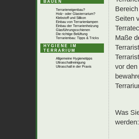
BAUEN
Bereich 
Terrarieneigenbau?
Holz- oder Glasterrarium?
Seiten 
Klebstoff und Silikon
Einbau von Terrarienlampen
Einbau der Terrarienheizung
Terrate
Glasführungsschienen
Die richtige Belüftung
Maße de
Terrarienbau: Tipps & Tricks
HYGIENE IM
Terraris
TERRARIUM
Terraris
Allgemeine Hygienetipps
Ultraschallreinigung
vor den
Ultraschall in der Praxis
bewahre
Terrari
Was Sie
werden: