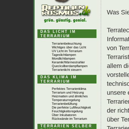
Was Sie
Terratec
DAS LICHT IM
TERRARIUM
Informa
Terrarienbeleuchtung
von Ter
Wichtiges über das Licht
UV Licht im Terrarium
Tageslichtlampen
Terraris
Mondlichtlampen
Keramik/Wärmestrahler
allem di
Quecksilberdampflampen
Terrarienlicht steuern
vorstel
DAS KLIMA IM
TERRARIUM
technisc
Perfektes Terrarienklima
unsere 
Terrarium und Heizung
Heizmatten und ähnliches
Terrarie
Temperaturregelung
Terrarienbelüftung
Die perfekte Luftfeuchtigkeit
der rich
Feuchtigkeitsregelung
Über Inkubatoren
über Te
Rückwände im Terrarium
TERRARIEN SELBER
Terrari