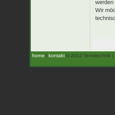
werden 
Wir möc
technisc
home
|
kontakt
© 2012 Terratechnik |