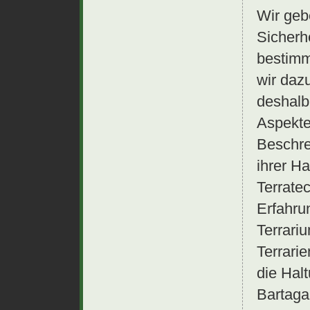
Wir geb
Sicherh
bestimmt
wir daz
deshalb
Aspekte 
Beschre
ihrer H
Terrate
Erfahru
Terrari
Terrari
die Hal
Bartaga