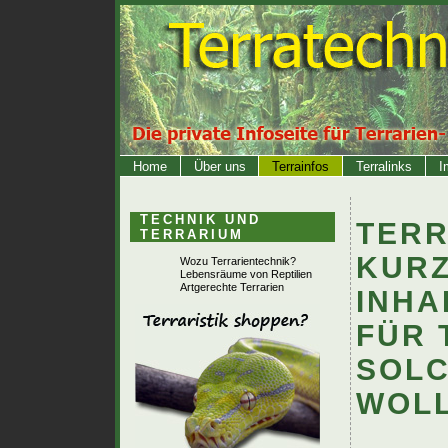
Home
Über uns
Terrainfos
Terralinks
I
TECHNIK UND
TERR
TERRARIUM
KUR
Wozu Terrarientechnik?
Lebensräume von Reptilien
Artgerechte Terrarien
INH
FÜR 
SOLC
WOL